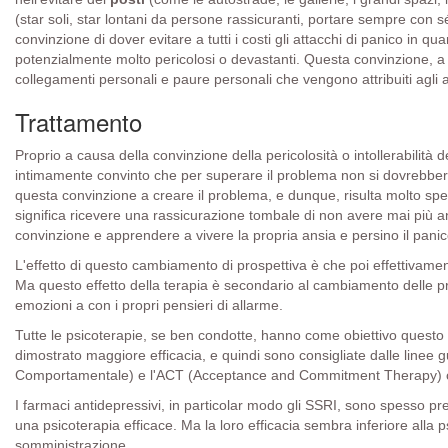
(star soli, star lontani da persone rassicuranti, portare sempre con sé
convinzione di dover evitare a tutti i costi gli attacchi di panico in
potenzialmente molto pericolosi o devastanti. Questa convinzione, a 
collegamenti personali e paure personali che vengono attribuiti agli a
Trattamento
Proprio a causa della convinzione della pericolosità o intollerabilità d
intimamente convinto che per superare il problema non si dovrebbero
questa convinzione a creare il problema, e dunque, risulta molto s
significa ricevere una rassicurazione tombale di non avere mai più a
convinzione e apprendere a vivere la propria ansia e persino il panico
L'effetto di questo cambiamento di prospettiva è che poi effettivamen
Ma questo effetto della terapia è secondario al cambiamento delle pr
emozioni a con i propri pensieri di allarme.
Tutte le psicoterapie, se ben condotte, hanno come obiettivo questo
dimostrato maggiore efficacia, e quindi sono consigliate dalle linee 
Comportamentale) e l'ACT (Acceptance and Commitment Therapy) ch
I farmaci antidepressivi, in particolar modo gli SSRI, sono spesso pre
una psicoterapia efficace. Ma la loro efficacia sembra inferiore alla 
somministrazione.