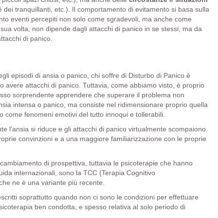
 dei tranquillanti, etc.). Il comportamento di evitamento si basa sulla
 quanto eventi percepiti non solo come sgradevoli, ma anche come
sua volta, non dipende dagli attacchi di panico in se stessi, ma da
ttacchi di panico.
egli episodi di ansia o panico, chi soffre di Disturbo di Panico è
 avere attacchi di panico. Tuttavia, come abbiamo visto, è proprio
pesso sorprendente apprendere che superare il problema non
nsia intensa o panico, ma consiste nel ridimensionare proprio quella
 come fenomeni emotivi del tutto innoqui e tollerabili.
te l'ansia si riduce e gli attacchi di panico virtualmente scompaiono.
oprie convinzioni e a una maggiore familiarizzazione con le proprie
 cambiamento di prospettiva, tuttavia le psicoterapie che hanno
guida internazionali, sono la TCC (Terapia Cognitivo
e ne è una variante più recente.
scritti soprattutto quando non ci sono le condizioni per effettuare
psicoterapia ben condotta, e spesso relativa al solo periodo di