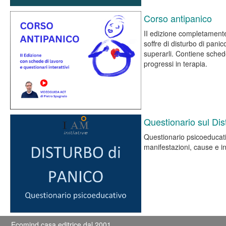
Corso antipanico
II edizione completamente
soffre di disturbo di pani
superarli. Contiene schede
progressi in terapia.
Questionario sul Dis
Questionario psicoeducativ
manifestazioni, cause e in
Ecomind casa editrice dal 2001.