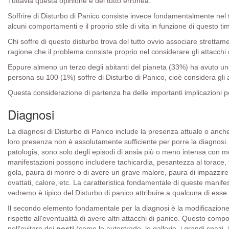
Tuttavia questa opinione è del tutto erronea.
Soffrire di Disturbo di Panico consiste invece fondamentalmente nel
alcuni comportamenti e il proprio stile di vita in funzione di questo ti
Chi soffre di questo disturbo trova del tutto ovvio associare strettame
ragione che il problema consiste proprio nel considerare gli attacchi
Eppure almeno un terzo degli abitanti del pianeta (33%) ha avuto uno 
persona su 100 (1%) soffre di Disturbo di Panico, cioè considera gli att
Questa considerazione di partenza ha delle importanti implicazioni per
Diagnosi
La diagnosi di Disturbo di Panico include la presenza attuale o anch
loro presenza non è assolutamente sufficiente per porre la diagnosi. 
patologia, sono solo degli episodi di ansia più o meno intensa con mo
manifestazioni possono includere tachicardia, pesantezza al torace, 
gola, paura di morire o di avere un grave malore, paura di impazzire,
ovattati, calore, etc. La caratteristica fondamentale di queste man
vedremo è tipico del Disturbo di panico attribuire a qualcuna di esse 
Il secondo elemento fondamentale per la diagnosi è la modificazione di
rispetto all'eventualità di avere altri attacchi di panico. Questo co
nell'evitare dei
posti
(come le autostrade, le gallerie, i grandi spazi, 