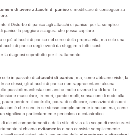
temere di avere attacchi di panico
e modificare di conseguenza
more.
nte il Disturbo di panico agli attacchi di panico, per la semplice
 di panico la peggiore sciagura che possa capitare.
o più attacchi di panico nel corso della propria vita, ma solo una
acchi di panico degli eventi da sfuggire a tutti i costi.
 la diagnosi soprattutto per il trattamento.
e solo in passato di
attacchi di panico
, ma, come abbiamo visto, la
In se stessi, gli attacchi di panico non rappresentano alcuna
lte possibili manifestazioni anche molto diverse tra di loro. Le
tensione muscolare, tremori, gambe molli, sensazioni di nodo alla
 paura perdere il controllo, paura di soffocare, sensazioni di suoni
ifestazioni è che sono in se stesse completamente innocue, ma, come
un significato particolarmente pericoloso o catastrofico.
 alcuni comportamenti o dello stile di vita allo scopo di rassicurarsi
mportamento si chiama
evitamento
e non consiste semplicemente
i piccoli spazi chiusi, etc.), ma anche delle
circostanze
e
situazioni