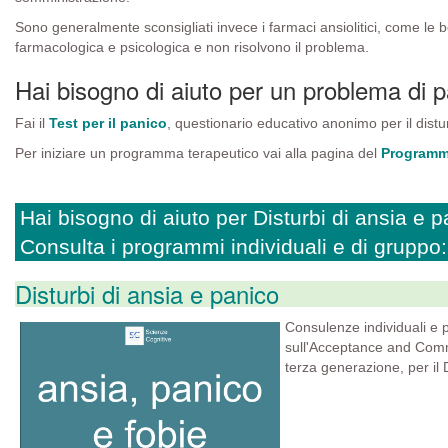
Sono generalmente sconsigliati invece i farmaci ansiolitici, come le
farmacologica e psicologica e non risolvono il problema.
Hai bisogno di aiuto per un problema di 
Fai il
Test per il panico
, questionario educativo anonimo per il distu
Per iniziare un programma terapeutico vai alla pagina del
Programma
Hai bisogno di aiuto per Disturbi di ansia e 
Consulta i programmi individuali e di gruppo:
Disturbi di ansia e panico
Consulenze individuali e p
sull'Acceptance and Comm
terza generazione, per il D