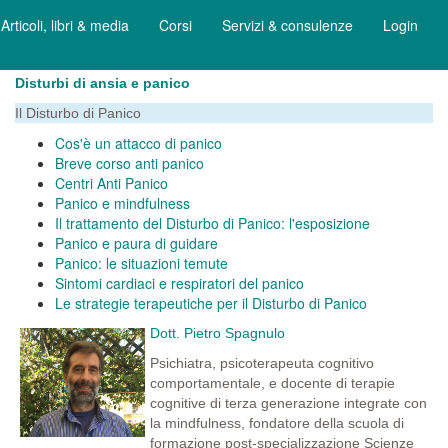
Articoli, libri & media
Corsi
Servizi & consulenze
Login
Disturbi di ansia e panico
Il Disturbo di Panico
Cos'è un attacco di panico
Breve corso anti panico
Centri Anti Panico
Panico e mindfulness
Il trattamento del Disturbo di Panico: l'esposizione
Panico e paura di guidare
Panico: le situazioni temute
Sintomi cardiaci e respiratori del panico
Le strategie terapeutiche per il Disturbo di Panico
Dott. Pietro Spagnulo
Psichiatra, psicoterapeuta cognitivo
comportamentale, e docente di terapie
cognitive di terza generazione integrate con
la mindfulness, fondatore della scuola di
formazione post-specializzazione Scienze